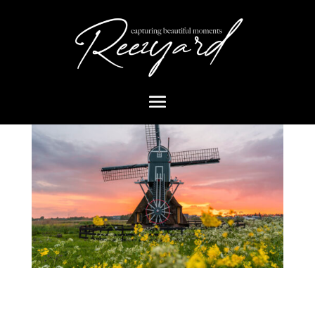
Nederland 1
door
Mcjovin
|
aug 9, 2023
|
Nederland
|
0 Reacties