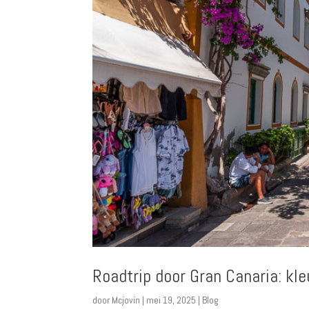
Roadtrip door Gran Canaria: kle
door
Mcjovin
|
mei 19, 2025
|
Blog