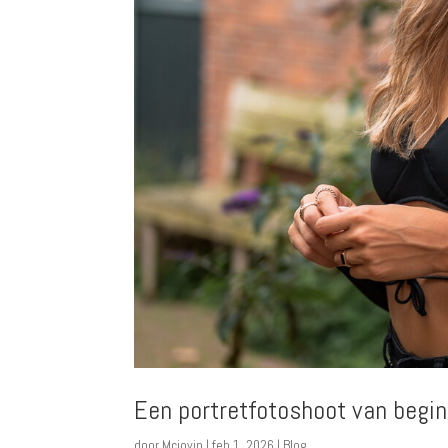
Een portretfotoshoot van begin
door
Mcjovin
|
feb 1, 2026
|
Blog