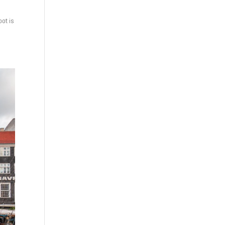
oot is