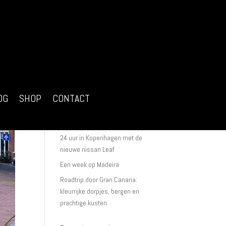
Recente berichten
Ik ga starten met fotografie
workshops in Nederland
OG
SHOP
CONTACT
Een portretfotoshoot van begin tot
eind
24 uur in Kopenhagen met de
nieuwe nissan Leaf
Een week op Madeira
Roadtrip door Gran Canaria:
kleurrijke dorpjes, bergen en
prachtige kusten