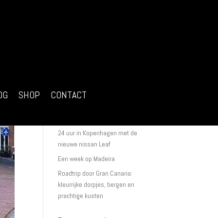
Recente berichten
Ik ga starten met fotografie
workshops in Nederland
OG
SHOP
CONTACT
Een portretfotoshoot van begin tot
eind
24 uur in Kopenhagen met de
nieuwe nissan Leaf
Een week op Madeira
Roadtrip door Gran Canaria:
kleurrijke dorpjes, bergen en
prachtige kusten