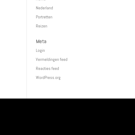
Nederland
Portretten
Reizen
Meta
Login
Vermeldingen feed
Reacties feed
WordPress.org