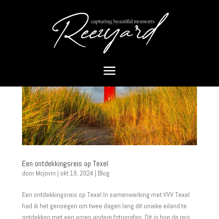
Een ontdekkingsreis op Texel
door
Mcjovin
|
okt 19, 2024
|
Blog
Een ontdekkingsreis op Texel In samenwerking met VVV Texel
had ik het genoegen om twee dagen lang dit unieke eiland te
ontdekken met een groep andere fotografen. Dit is hoe de reis