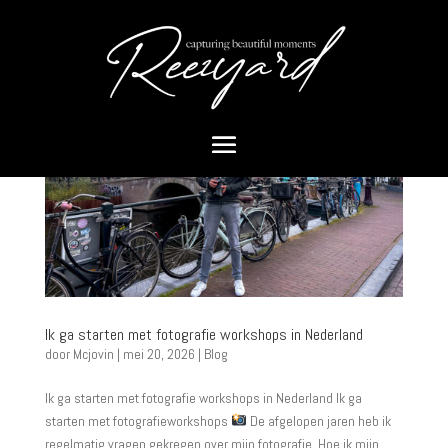
Ik ga starten met fotografie workshops in Nederland
door
Mcjovin
|
mei 20, 2026
|
Blog
Ik ga starten met fotografie workshops in Nederland Ik ga
starten met fotografieworkshops
De afgelopen jaren heb ik
regelmatig vragen gekregen over mijn fotografie. Hoe ik mijn