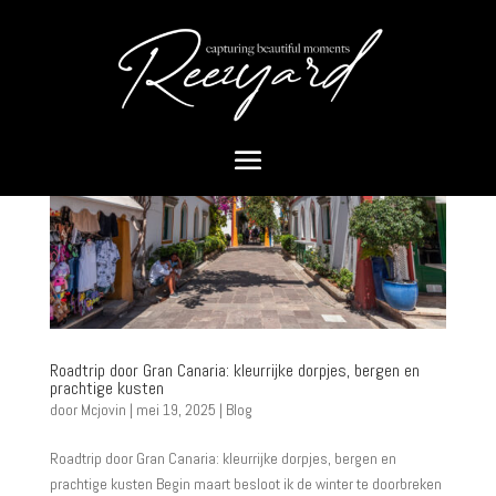
Roadtrip door Gran Canaria: kleurrijke dorpjes, bergen en
prachtige kusten
door
Mcjovin
|
mei 19, 2025
|
Blog
Roadtrip door Gran Canaria: kleurrijke dorpjes, bergen en
prachtige kusten Begin maart besloot ik de winter te doorbreken