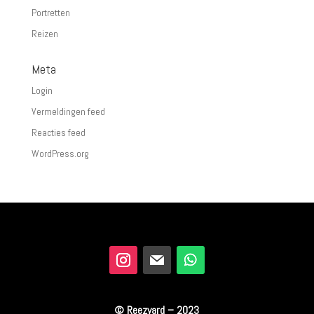
Portretten
Reizen
Meta
Login
Vermeldingen feed
Reacties feed
WordPress.org
© Reezyard – 2023