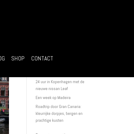
Recente berichten
Ik ga starten met fotografie
workshops in Nederland
OG
SHOP
CONTACT
Een portretfotoshoot van begin tot
eind
24 uur in Kopenhagen met de
nieuwe nissan Leaf
Een week op Madeira
Roadtrip door Gran Canaria:
kleurrijke dorpjes, bergen en
prachtige kusten