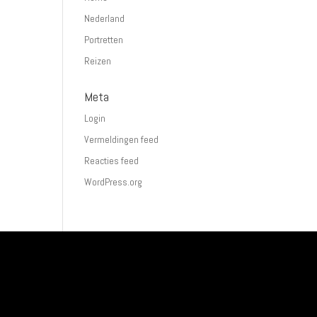
Nederland
Portretten
Reizen
Meta
Login
Vermeldingen feed
Reacties feed
WordPress.org