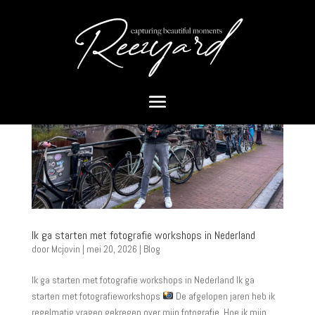
Ik ga starten met fotografie workshops in Nederland
door
Mcjovin
|
mei 20, 2026
|
Blog
Ik ga starten met fotografie workshops in Nederland Ik ga
starten met fotografieworkshops
De afgelopen jaren heb ik
regelmatig vragen gekregen over mijn fotografie. Hoe ik mijn