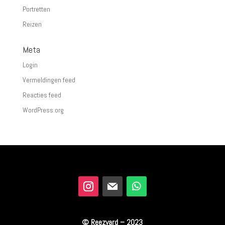
Portretten
Reizen
Meta
Login
Vermeldingen feed
Reacties feed
WordPress.org
© Reezyard – 2023