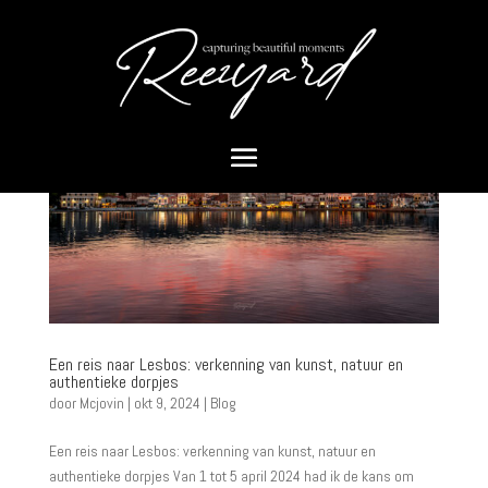
Een reis naar Lesbos: verkenning van kunst, natuur en
authentieke dorpjes
door
Mcjovin
|
okt 9, 2024
|
Blog
Een reis naar Lesbos: verkenning van kunst, natuur en
authentieke dorpjes Van 1 tot 5 april 2024 had ik de kans om