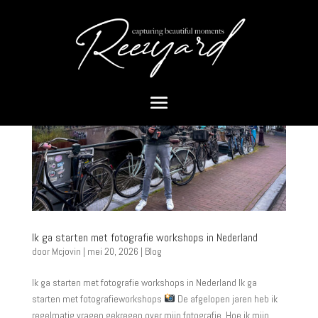
Ik ga starten met fotografie workshops in Nederland
door
Mcjovin
|
mei 20, 2026
|
Blog
Ik ga starten met fotografie workshops in Nederland Ik ga
starten met fotografieworkshops
De afgelopen jaren heb ik
regelmatig vragen gekregen over mijn fotografie. Hoe ik mijn