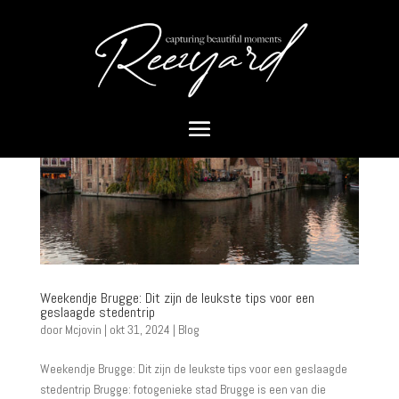
Weekendje Brugge: Dit zijn de leukste tips voor een
geslaagde stedentrip
door
Mcjovin
|
okt 31, 2024
|
Blog
Weekendje Brugge: Dit zijn de leukste tips voor een geslaagde
stedentrip Brugge: fotogenieke stad Brugge is een van die