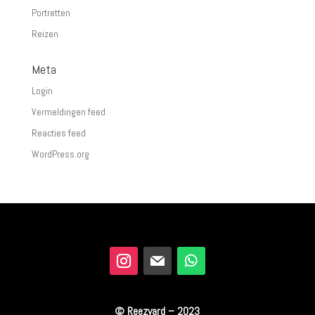
Portretten
Reizen
Meta
Login
Vermeldingen feed
Reacties feed
WordPress.org
© Reezyard – 2023