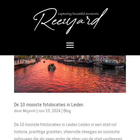
De 10 mooiste fotolocaties in Leiden
door
Mcjovin
|
nov 10, 2024
|
Blog
De 10 mooiste fotolocaties in Leiden Leiden is een stad vol
historie, prachtige grachten, sfeervolle steegjes en iconische
gebouwen die als geen ander de sfeer van de stad vastleggen.