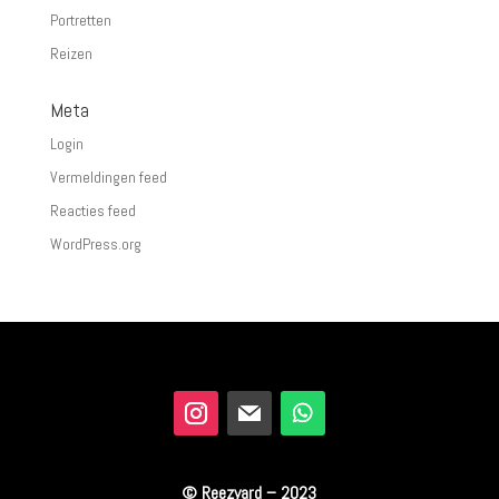
Portretten
Reizen
Meta
Login
Vermeldingen feed
Reacties feed
WordPress.org
© Reezyard – 2023