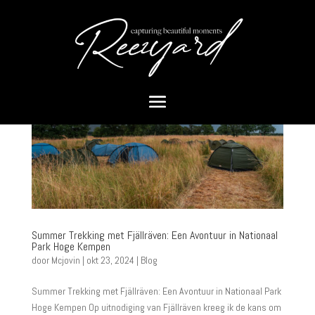
Summer Trekking met Fjällräven: Een Avontuur in Nationaal
Park Hoge Kempen
door
Mcjovin
|
okt 23, 2024
|
Blog
Summer Trekking met Fjällräven: Een Avontuur in Nationaal Park
Hoge Kempen Op uitnodiging van Fjällräven kreeg ik de kans om