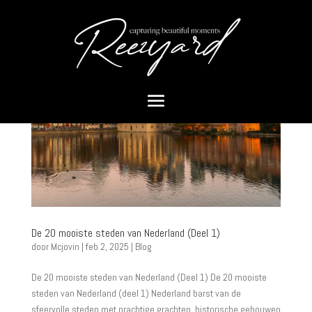
De 20 mooiste steden van Nederland (Deel 1)
door
Mcjovin
|
feb 2, 2025
|
Blog
De 20 mooiste steden van Nederland (Deel 1) De 20 mooiste
steden van Nederland (deel 1) Nederland barst van de
sfeervolle steden met prachtige grachten, historische gebouwen