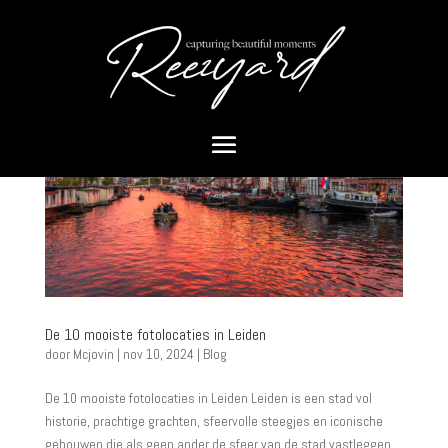
De 10 mooiste fotolocaties in Leiden
door
Mcjovin
|
nov 10, 2024
|
Blog
De 10 mooiste fotolocaties in Leiden Leiden is een stad vol
historie, prachtige grachten, sfeervolle steegjes en iconische
gebouwen die als geen ander de sfeer van de stad vastleggen.