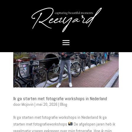
Ik ga starten met fotografie workshops in Nederland
door
Mcjovin
|
mei 20, 2026
|
Blog
Ik ga starten met fotografie workshops in Nederland Ik ga
starten met fotografieworkshops
De afgelopen jaren heb ik
regelmatig vragen gekregen over mijn fotografie. Hoe ik mijn