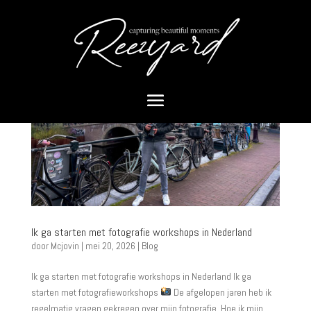
Ik ga starten met fotografie workshops in Nederland
door
Mcjovin
|
mei 20, 2026
|
Blog
Ik ga starten met fotografie workshops in Nederland Ik ga
starten met fotografieworkshops
De afgelopen jaren heb ik
regelmatig vragen gekregen over mijn fotografie. Hoe ik mijn