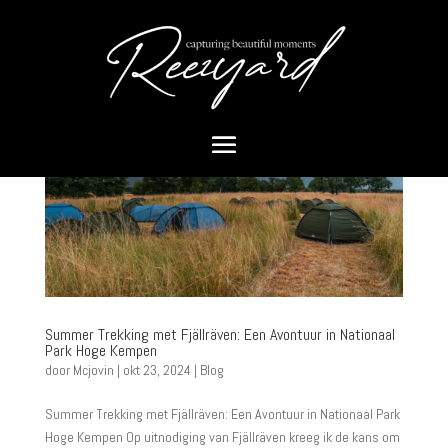
Summer Trekking met Fjällräven: Een Avontuur in Nationaal
Park Hoge Kempen
door
Mcjovin
|
okt 23, 2024
|
Blog
Summer Trekking met Fjällräven: Een Avontuur in Nationaal Park
Hoge Kempen Op uitnodiging van Fjällräven kreeg ik de kans om