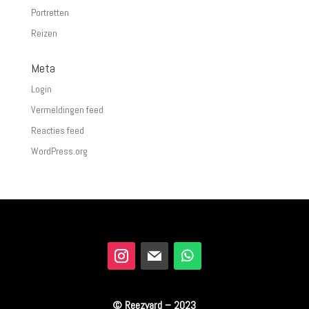
Portretten
Reizen
Meta
Login
Vermeldingen feed
Reacties feed
WordPress.org
© Reezyard – 2023