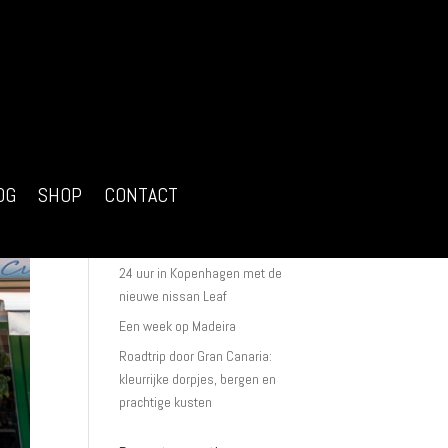
Recente berichten
Ik ga starten met fotografie
workshops in Nederland
OG
SHOP
CONTACT
Een portretfotoshoot van begin tot
eind
24 uur in Kopenhagen met de
nieuwe nissan Leaf
Een week op Madeira
Roadtrip door Gran Canaria:
kleurrijke dorpjes, bergen en
prachtige kusten