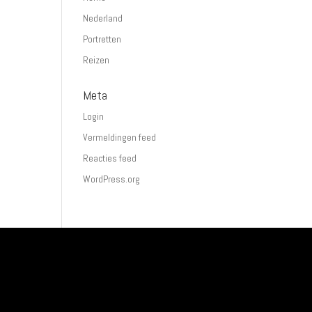
Nederland
Portretten
Reizen
Meta
Login
Vermeldingen feed
Reacties feed
WordPress.org